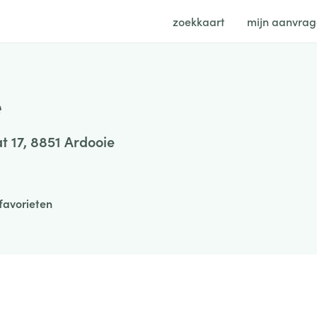
zoekkaart
mijn aanvra
e
at 17, 8851 Ardooie
favorieten