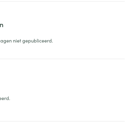
en
dagen niet gepubliceerd.
eerd.