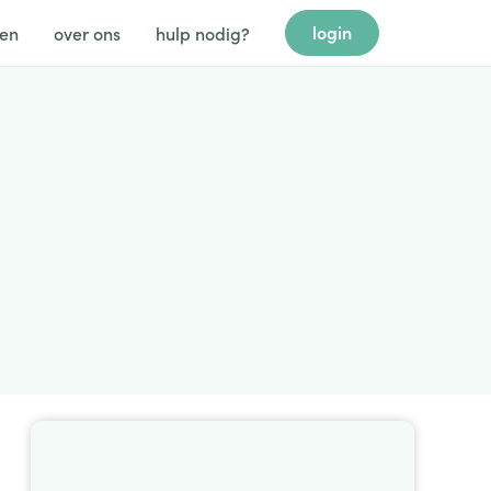
login
gen
over ons
hulp nodig?