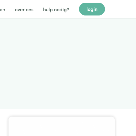
login
gen
over ons
hulp nodig?