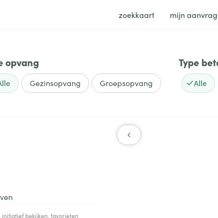
zoekkaart
mijn aanvra
e opvang
Type bet
+
Alle
Gezinsopvang
Groepsopvang
Alle
-
oven
 initiatief bekijken, favorieten