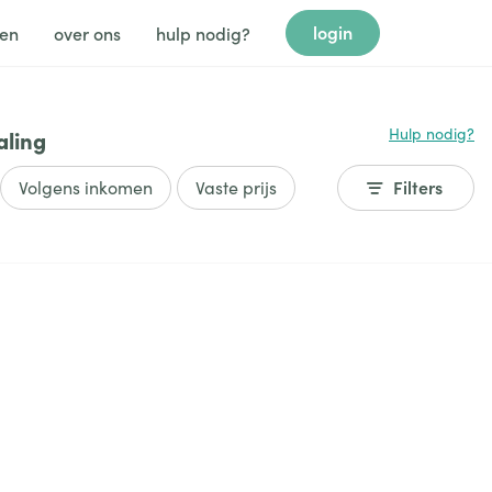
login
gen
over ons
hulp nodig?
Hulp nodig?
aling
Volgens inkomen
Vaste prijs
Filters