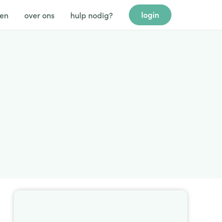
login
gen
over ons
hulp nodig?