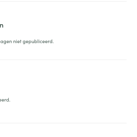
en
dagen niet gepubliceerd.
eerd.