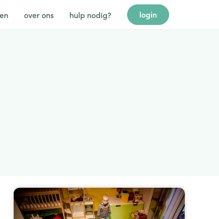
login
gen
over ons
hulp nodig?