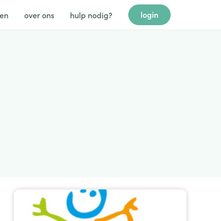
login
gen
over ons
hulp nodig?