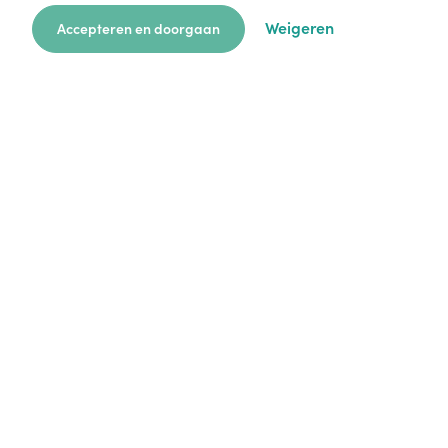
Weigeren
Accepteren en doorgaan
zoekkaart
aanvragen
over ons
hulp
login
Platform
Mijn aanvragen
Startersgids
Technische hulp
Alles over opvang
Legal
Cookie policy