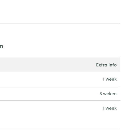
en
extra info
1 week
3 weken
1 week