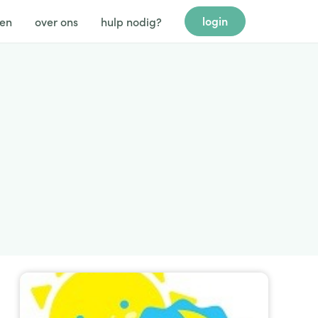
login
gen
over ons
hulp nodig?