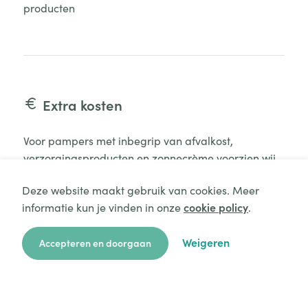
producten
Extra kosten
Voor pampers met inbegrip van afvalkost,
verzorgingsproducten en zonnecrème voorzien wij
een forfaitaire kostprijs volgens tarieven Kind en
Deze website maakt gebruik van cookies. Meer
Gezin. U hoeft deze niet mee te brengen, deze
informatie kun je vinden in onze
cookie policy
.
worden door ons als kinderdagverblijf voorzien.
Aanvraag starten
Enkel voor specifieke verzorgingsprodukten, vragen
Weigeren
Accepteren en doorgaan
wij deze zelf te voorzien. Kinderen die zindelijk zijn
of enkel pamper nodig hebben om te slapen,
zoekkaart
aanvragen
over ons
hulp
login
hebben een aangepast tarief.