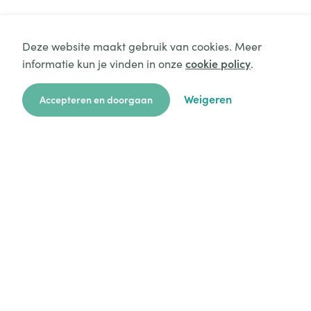
Deze website maakt gebruik van cookies. Meer
informatie kun je vinden in onze
cookie policy
.
Weigeren
Accepteren en doorgaan
zoekkaart
aanvragen
over ons
hulp
login
Platform
Mijn aanvragen
Startersgids
Technische hulp
Alles over opvang