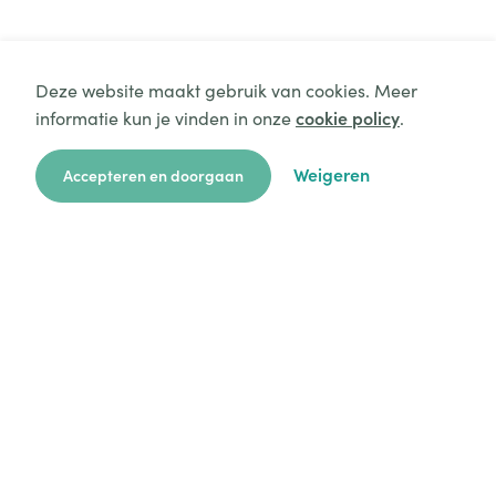
Deze website maakt gebruik van cookies. Meer
informatie kun je vinden in onze
cookie policy
.
Weigeren
Accepteren en doorgaan
zoekkaart
aanvragen
over ons
hulp
login
Platform
Mijn aanvragen
Startersgids
Technische hulp