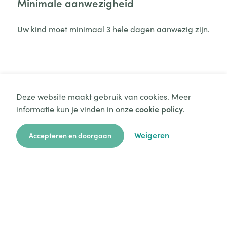
Minimale aanwezigheid
Uw kind moet minimaal 3 hele dagen aanwezig zijn.
Deze website maakt gebruik van cookies. Meer
Extra kosten
informatie kun je vinden in onze
cookie policy
.
Aanvraag starten
Zie hiervoor het Huishoudelijk Reglement
Weigeren
Accepteren en doorgaan
Afvalverwerkingskosten
Administratiekosten
zoekkaart
aanvragen
over ons
hulp
login