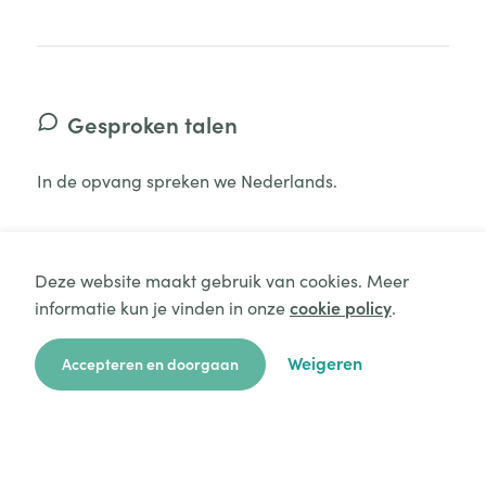
Gesproken talen
In de opvang spreken we Nederlands.
Deze website maakt gebruik van cookies. Meer
informatie kun je vinden in onze
cookie policy
.
Aanvraag starten
Zelf mee te brengen
Weigeren
Accepteren en doorgaan
Luiers
Flesvoeding
zoekkaart
aanvragen
over ons
hulp
login
Reservekledij
Verzorgingsproducten