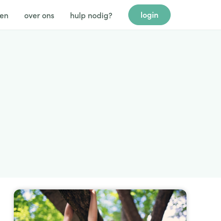
login
gen
over ons
hulp nodig?