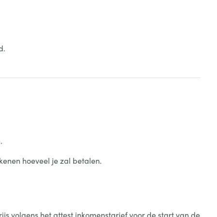
d.
.
kenen hoeveel je zal betalen.
js volgens het attest inkomenstarief voor de start van de