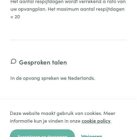
Het aantal respijtdagen wordt verrekend a rato van
uw opvangplan. Het maximum aantal respijtdagen
= 20
Gesproken talen
In de opvang spreken we Nederlands.
Deze website maakt gebruik van cookies. Meer
informatie kun je vinden in onze
cookie policy
.
Minimale aanwezigheid
Aanvraag starten
Weigeren
Accepteren en doorgaan