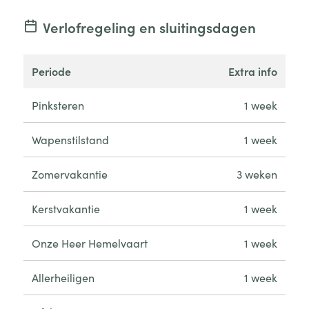
Verlofregeling en sluitingsdagen
periode
extra info
Pinksteren
1 week
Wapenstilstand
1 week
Zomervakantie
3 weken
Kerstvakantie
1 week
Onze Heer Hemelvaart
1 week
Allerheiligen
1 week