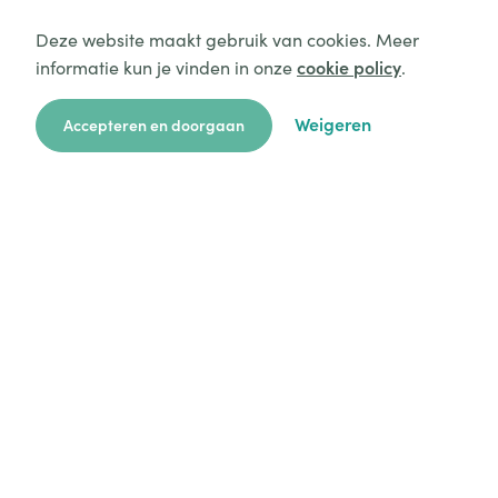
Deze website maakt gebruik van cookies. Meer
informatie kun je vinden in onze
cookie policy
.
Weigeren
Accepteren en doorgaan
zoekkaart
aanvragen
over ons
hulp
login
Platform
Mijn aanvragen
Startersgids
Technische hulp
Alles over opvang