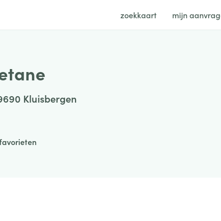
zoekkaart
mijn aanvra
etane
 9690 Kluisbergen
favorieten