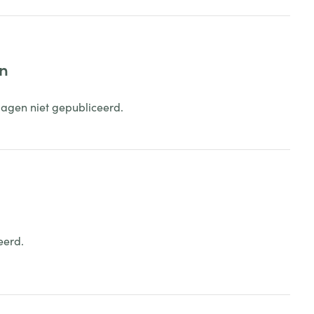
en
dagen niet gepubliceerd.
eerd.