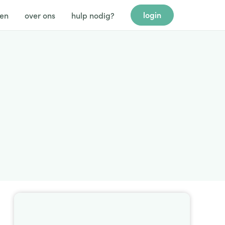
login
gen
over ons
hulp nodig?