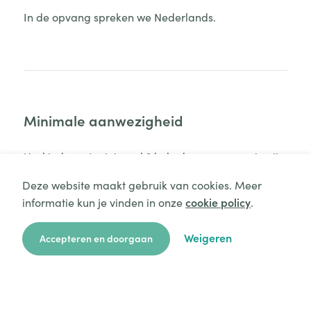
In de opvang spreken we Nederlands.
Minimale aanwezigheid
Uw kind moet minimaal 3 hele dagen aanwezig zijn.
Deze website maakt gebruik van cookies. Meer
informatie kun je vinden in onze
cookie policy
.
Aanvraag starten
Weigeren
Accepteren en doorgaan
Extra voorzieningen
zoekkaart
aanvragen
over ons
hulp
login
Buggy om op uitstap te
Buitenactiviteiten