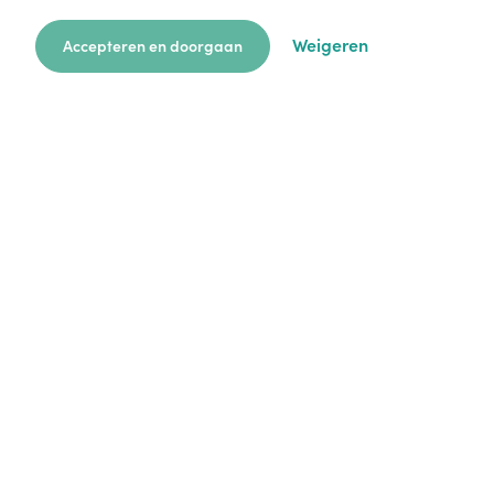
Weigeren
Accepteren en doorgaan
zoekkaart
aanvragen
over ons
hulp
login
Platform
Mijn aanvragen
Startersgids
Technische hulp
Alles over opvang
Legal
Cookie policy