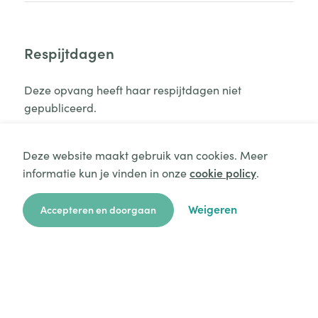
Respijtdagen
Deze opvang heeft haar respijtdagen niet
gepubliceerd.
Deze website maakt gebruik van cookies. Meer
informatie kun je vinden in onze
cookie policy
.
Aanvraag starten
Weigeren
Accepteren en doorgaan
Gesproken talen
zoekkaart
aanvragen
over ons
hulp
login
In de opvang spreken we Nederlands.