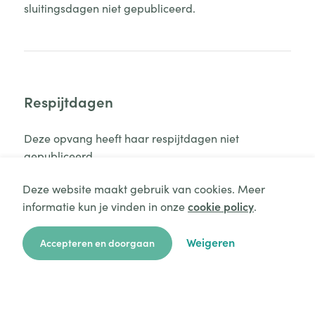
sluitingsdagen niet gepubliceerd.
Respijtdagen
Deze opvang heeft haar respijtdagen niet
gepubliceerd.
Deze website maakt gebruik van cookies. Meer
informatie kun je vinden in onze
cookie policy
.
Aanvraag starten
Weigeren
Accepteren en doorgaan
Gesproken talen
zoekkaart
aanvragen
over ons
hulp
login
In de opvang spreken we Nederlands.