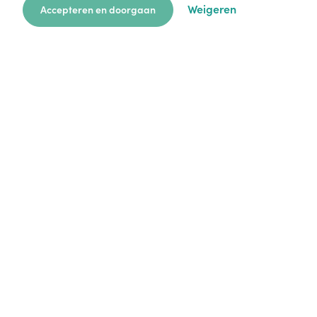
Weigeren
Accepteren en doorgaan
zoekkaart
aanvragen
over ons
hulp
login
Platform
Mijn aanvragen
Startersgids
Technische hulp
Alles over opvang
Legal
Cookie policy
Privacy policy