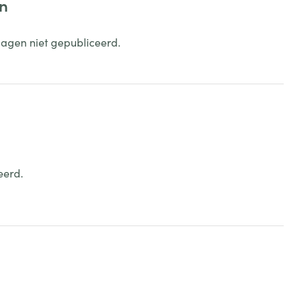
en
dagen niet gepubliceerd.
eerd.