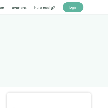
login
gen
over ons
hulp nodig?