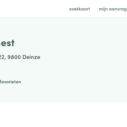
zoekkaart
mijn aanvra
nest
22, 9800 Deinze
favorieten