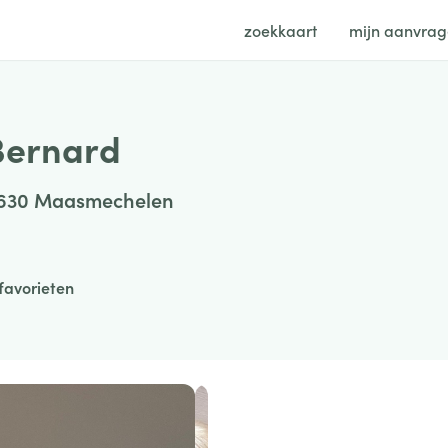
zoekkaart
mijn aanvra
Bernard
3630 Maasmechelen
favorieten