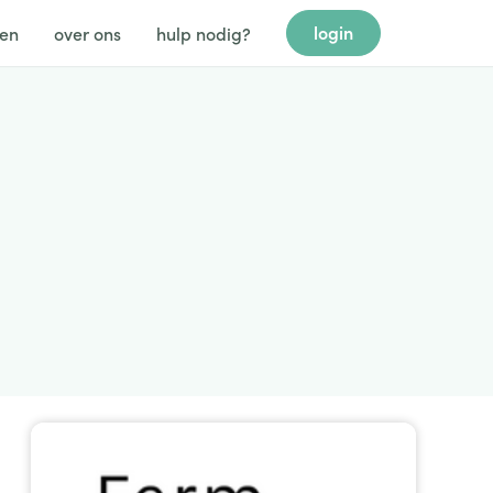
login
gen
over ons
hulp nodig?