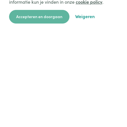
informatie kun je vinden in onze
cookie policy
.
Weigeren
Accepteren en doorgaan
zoekkaart
aanvragen
over ons
hulp
login
Platform
Mijn aanvragen
Startersgids
Technische hulp
Alles over opvang
Legal