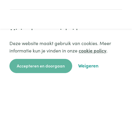
Minimale aanwezigheid
Deze website maakt gebruik van cookies. Meer
Uw kind moet minimaal 2 hele dagen aanwezig zijn.
informatie kun je vinden in onze
cookie policy
.
Aanvraag starten
Weigeren
Accepteren en doorgaan
zoekkaart
aanvragen
over ons
hulp
login
Extra kosten
Het bedrag voor de extra kosten bedraagt €4,50
per aanwezigheid. Kosten voor meer dan 11uur
opvang per dag bedraagt €10 per begonnen half
uur. Kosten ifv ongerechtvaardigde