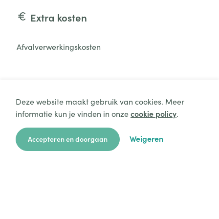
Extra kosten
Afvalverwerkingskosten
Deze website maakt gebruik van cookies. Meer
informatie kun je vinden in onze
cookie policy
.
Zelf mee te brengen
Aanvraag starten
Weigeren
Accepteren en doorgaan
Borstvoeding en flesjes
Fysiologisch water
met speen
zoekkaart
aanvragen
over ons
hulp
login
Knuffel
Melkpoeder
Luiers
Water in flesjes met
speen