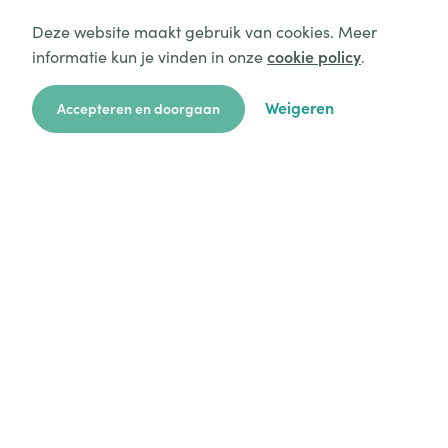
Deze website maakt gebruik van cookies. Meer
informatie kun je vinden in onze
cookie policy
.
Weigeren
Accepteren en doorgaan
zoekkaart
aanvragen
over ons
hulp
login
Platform
Mijn aanvragen
Startersgids
Technische hulp
Alles over opvang