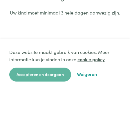
Uw kind moet minimaal 3 hele dagen aanwezig zijn.
Deze website maakt gebruik van cookies. Meer
Extra kosten
informatie kun je vinden in onze
cookie policy
.
Aanvraag starten
Onze administratiekost omvat de verwerking van
Weigeren
Accepteren en doorgaan
de facturen, het gebruik van het Ouderportaal en
de kost voor telefoongesprekken.
zoekkaart
aanvragen
over ons
hulp
login
Voor luiers wordt voor een volledige dag
aanwezigheid €1,82 en voor een halve dag
aanwezigheid €1,09 aangerekend.
Wanneer het kindje start met de
zindelijkheidstraining, wordt er €0,91 voor een