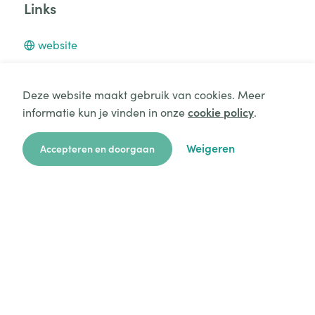
Links
website
Deze website maakt gebruik van cookies. Meer
informatie kun je vinden in onze
cookie policy
.
Aanvraag starten
Contactpersonen
Weigeren
Accepteren en doorgaan
zoekkaart
aanvragen
over ons
hulp
login
Ferm Kinderopvang vzw
dvo.mol@samenferm.be
+3270246041