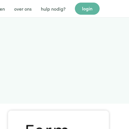
login
gen
over ons
hulp nodig?