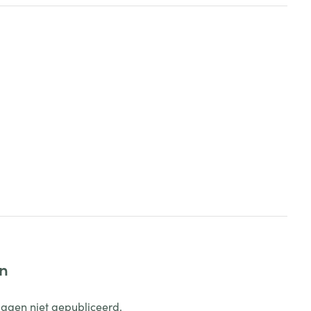
en
dagen niet gepubliceerd.