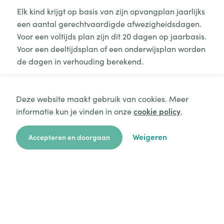
Elk kind krijgt op basis van zijn opvangplan jaarlijks
een aantal gerechtvaardigde afwezigheidsdagen.
Voor een voltijds plan zijn dit 20 dagen op jaarbasis.
Voor een deeltijdsplan of een onderwijsplan worden
de dagen in verhouding berekend.
Deze website maakt gebruik van cookies. Meer
informatie kun je vinden in onze
cookie policy
.
Aanvraag starten
Gesproken talen
Weigeren
Accepteren en doorgaan
zoekkaart
aanvragen
over ons
hulp
login
In de opvang spreken we Nederlands.