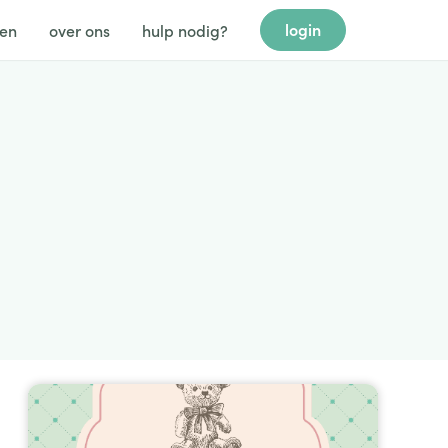
login
gen
over ons
hulp nodig?