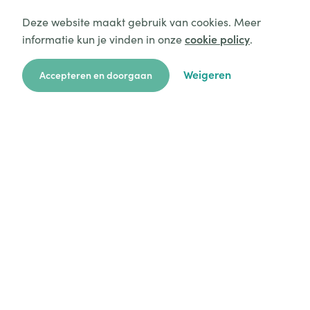
Deze website maakt gebruik van cookies. Meer
informatie kun je vinden in onze
cookie policy
.
Weigeren
Accepteren en doorgaan
zoekkaart
aanvragen
over ons
hulp
login
Platform
Mijn aanvragen
Startersgids
Technische hulp
Alles over opvang