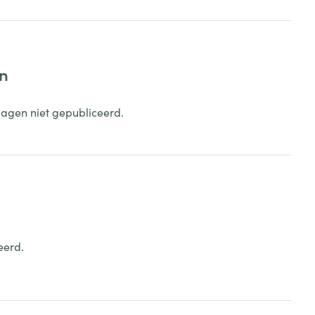
en
dagen niet gepubliceerd.
eerd.