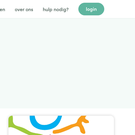
login
gen
over ons
hulp nodig?