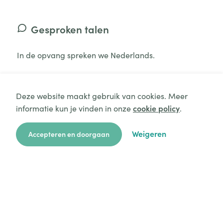
Gesproken talen
In de opvang spreken we Nederlands.
Deze website maakt gebruik van cookies. Meer
informatie kun je vinden in onze
cookie policy
.
Aanvraag starten
Extra kosten
Weigeren
Accepteren en doorgaan
zoekkaart
aanvragen
over ons
hulp
login
Afvalverwerkingskosten
Administratiekosten