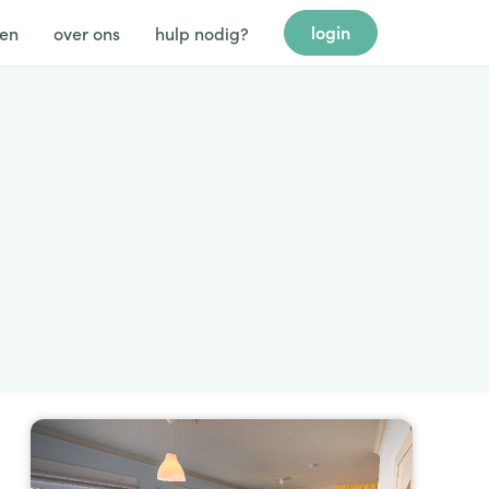
login
gen
over ons
hulp nodig?