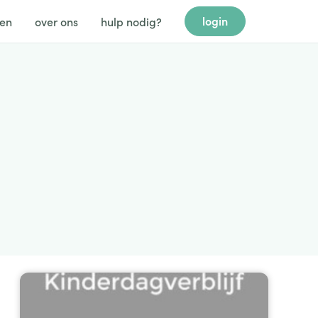
login
gen
over ons
hulp nodig?