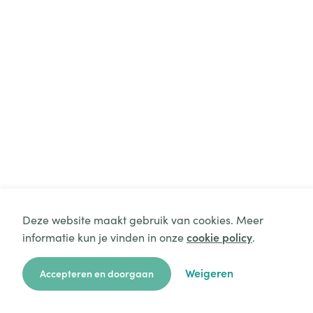
+
Deze website maakt gebruik van cookies. Meer
informatie kun je vinden in onze
cookie policy
.
-
Kaart weergeven
Weigeren
Accepteren en doorgaan
zoekkaart
aanvragen
over ons
hulp
login