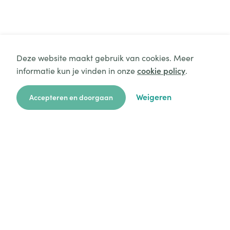
+
Deze website maakt gebruik van cookies. Meer
informatie kun je vinden in onze
cookie policy
.
-
Kaart weergeven
Weigeren
Accepteren en doorgaan
zoekkaart
aanvragen
over ons
hulp
login
Platform
Mijn aanvragen
Startersgids
Technische hulp