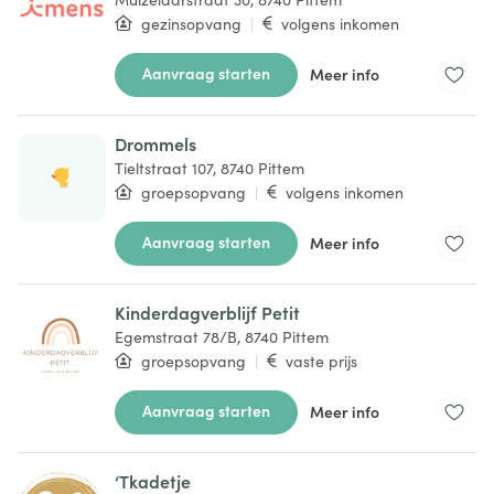
gezinsopvang
|
volgens inkomen
Aanvraag starten
Meer info
Drommels
Tieltstraat 107, 8740 Pittem
groepsopvang
|
volgens inkomen
Aanvraag starten
Meer info
Kinderdagverblijf Petit
Egemstraat 78/B, 8740 Pittem
groepsopvang
|
vaste prijs
Aanvraag starten
Meer info
‘Tkadetje