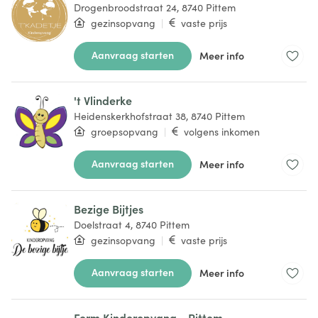
Drogenbroodstraat 24, 8740 Pittem
gezinsopvang
|
vaste prijs
Aanvraag starten
Meer info
't Vlinderke
Heidenskerkhofstraat 38, 8740 Pittem
groepsopvang
|
volgens inkomen
Aanvraag starten
Meer info
Bezige Bijtjes
Doelstraat 4, 8740 Pittem
gezinsopvang
|
vaste prijs
Aanvraag starten
Meer info
3
3
Ferm Kinderopvang - Pittem