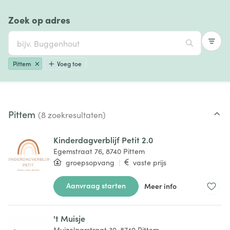
Zoek op adres
Pittem
Voeg toe
Pittem
(8 zoekresultaten)
Kinderdagverblijf Petit 2.0
Egemstraat 76, 8740 Pittem
groepsopvang
|
vaste prijs
Aanvraag starten
Meer info
't Muisje
Muizelaarstraat 30, 8740 Pittem